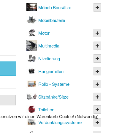
Möbel+Bausätze
Möbelbauteile
Motor
Multimedia
Nivelierung
Rangierhilfen
Rollo - Systeme
Sitzbänke/Sitze
Toiletten
l benutzen wir einen Warenkorb-Cookie! (Notwendig)
Verdunklungssysteme