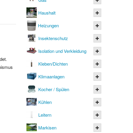
Haushalt
Heizungen
Insektenschutz
Isolation und Verkleidung
det.
Kleben/Dichten
anismus
Klimaanlagen
Kocher / Spülen
Kühlen
Leitern
Markisen