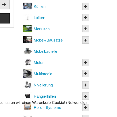
Kühlen
Leitern
Markisen
Möbel+Bausätze
Möbelbauteile
Motor
Multimedia
Nivelierung
Rangierhilfen
l benutzen wir einen Warenkorb-Cookie! (Notwendig)
Rollo - Systeme