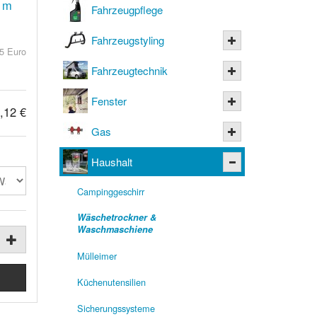
5 m
Fahrzeugpflege
Fahrzeugstyling
5 Euro
Fahrzeugtechnik
Fenster
,12 €
Gas
Haushalt
Campinggeschirr
Wäschetrockner &
Waschmaschiene
Mülleimer
Küchenutensilien
Sicherungssysteme