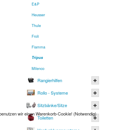
E&P
Heusser
Thule
Froli
Fiamma
Tripus
Milenco
Rangierhilfen
Rollo - Systeme
Sitzbänke/Sitze
l benutzen wir einen Warenkorb-Cookie! (Notwendig)
Toiletten