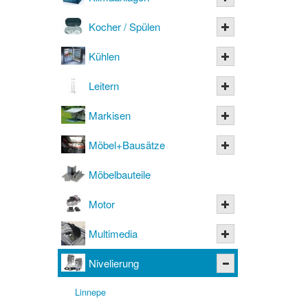
Kocher / Spülen
Kühlen
Leitern
Markisen
Möbel+Bausätze
Möbelbauteile
Motor
Multimedia
Nivelierung
Linnepe