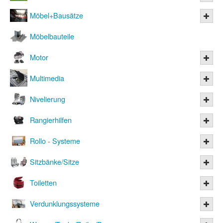
Möbel+Bausätze
Möbelbauteile
Motor
Multimedia
Nivelierung
Rangierhilfen
Rollo - Systeme
Sitzbänke/Sitze
Toiletten
Verdunklungssysteme