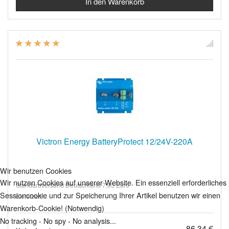
Victron Energy BatteryProtect 12/24V-220A
Wir benutzen Cookies
Wir nutzen Cookies auf unserer Website. Ein essenziell erforderliches
Standardversand Deutschland 7,95 Euro
Sessioncookie und zur Speicherung Ihrer Artikel benutzen wir einen
Lieferzeit ...
Warenkorb-Cookie! (Notwendig)
No tracking - No spy - No analysis...
86,34 €