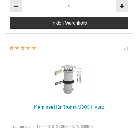
Kaminset für Truma S3004, kurz
bestehend aus: 1x 001013, 2x 368903, 2x 868903