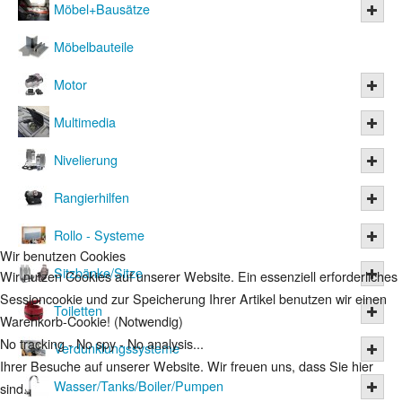
Möbel+Bausätze
Möbelbauteile
Motor
Multimedia
Nivelierung
Rangierhilfen
Rollo - Systeme
Wir benutzen Cookies
Sitzbänke/Sitze
Wir nutzen Cookies auf unserer Website. Ein essenziell erforderliches
Sessioncookie und zur Speicherung Ihrer Artikel benutzen wir einen
Toiletten
Warenkorb-Cookie! (Notwendig)
No tracking - No spy - No analysis...
Verdunklungssysteme
Ihrer Besuche auf unserer Website. Wir freuen uns, dass Sie hier
Wasser/Tanks/Boiler/Pumpen
sind.