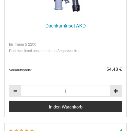
Dachkaminset AKD
für Truma S 2200
Dachkaminset bestehend aus Abgaskamin ...
54,48 €
Verkaufspreis: