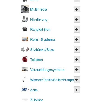
Multimedia
Nivelierung
Rangierhilfen
Rollo - Systeme
Sitzbänke/Sitze
Toiletten
Verdunklungssysteme
Wasser/Tanks/Boiler/Pumpen
Zelte
Zubehör