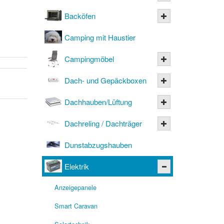
Backöfen
Camping mit Haustier
Campingmöbel
Dach- und Gepäckboxen
Dachhauben/Lüftung
Dachreling / Dachträger
Dunstabzugshauben
Elektrik
Anzeigepanele
Smart Caravan