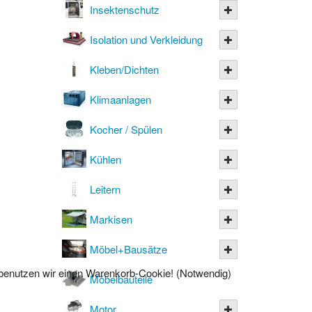
Insektenschutz
Isolation und Verkleidung
Kleben/Dichten
Klimaanlagen
Kocher / Spülen
Kühlen
Leitern
Markisen
Möbel+Bausätze
l benutzen wir einen Warenkorb-Cookie! (Notwendig)
Möbelbauteile
Motor