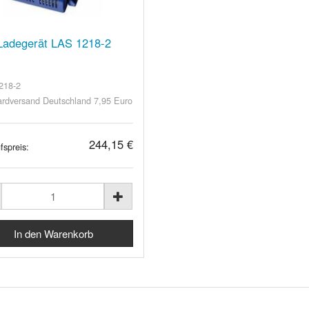
Ladegerät LAS 1218-2
218-2
rdversand Deutschland 7,95 Euro
244,15 €
fspreis: