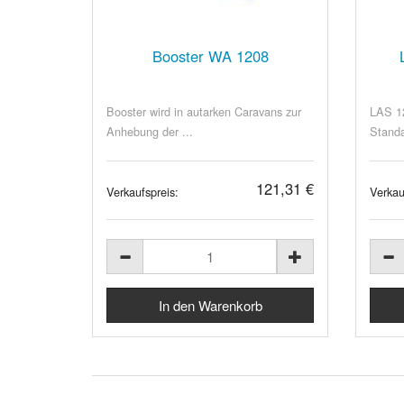
Booster WA 1208
Booster wird in autarken Caravans zur
LAS 1
Anhebung der ...
Standa
121,31 €
Verkaufspreis:
Verkau