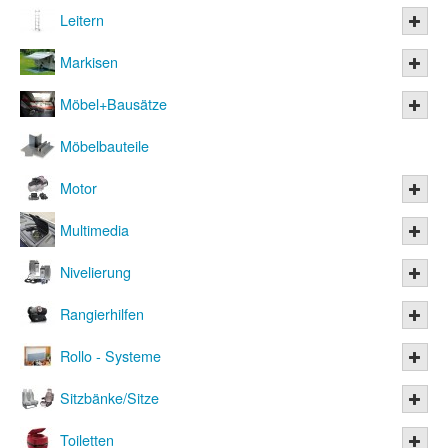
Leitern
Markisen
Möbel+Bausätze
Möbelbauteile
Motor
Multimedia
Nivelierung
Rangierhilfen
Rollo - Systeme
Sitzbänke/Sitze
Toiletten