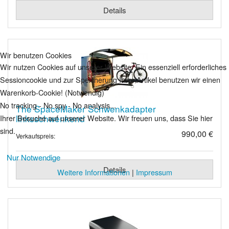
Details
Wir benutzen Cookies
Wir nutzen Cookies auf unserer Website. Ein essenziell erforderliches
Sessioncookie und zur Speicherung Ihrer Artikel benutzen wir einen
Warenkorb-Cookie! (Notwendig)
No tracking - No spy - No analysis...
The SpaceMaker Schwenkadapter
linksschwenkend
Ihrer Besuche auf unserer Website. Wir freuen uns, dass Sie hier
sind.
990,00 €
Verkaufspreis:
Nur Notwendige
Details
Weitere Informationen
|
Impressum