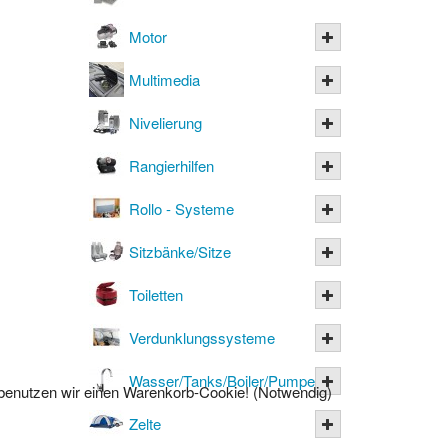
Motor
Multimedia
Nivelierung
Rangierhilfen
Rollo - Systeme
Sitzbänke/Sitze
Toiletten
Verdunklungssysteme
Wasser/Tanks/Boiler/Pumpen
l benutzen wir einen Warenkorb-Cookie! (Notwendig)
Zelte