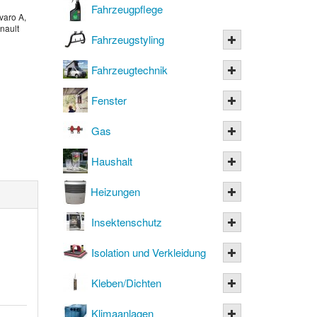
Fahrzeugpflege
varo A,
nault
Fahrzeugstyling
Fahrzeugtechnik
Fenster
Gas
Haushalt
Heizungen
Insektenschutz
Isolation und Verkleidung
Kleben/Dichten
Klimaanlagen