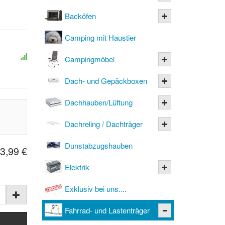
Backöfen
Camping mit Haustier
Campingmöbel
Dach- und Gepäckboxen
Dachhauben/Lüftung
Dachreling / Dachträger
Dunstabzugshauben
3,99 €
Elektrik
Exklusiv bei uns....
Fahrrad- und Lastenträger