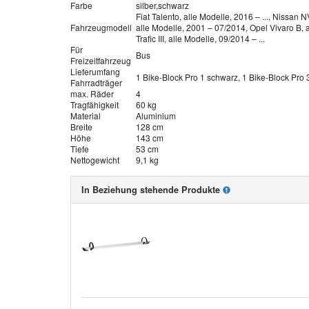
Farbe
silber,schwarz
Fiat Talento, alle Modelle, 2016 – ..., Nissan 
Fahrzeugmodell
alle Modelle, 2001 – 07/2014, Opel Vivaro B, a
Trafic III, alle Modelle, 09/2014 – ...
Für
Bus
Freizeitfahrzeug
Lieferumfang
1 Bike-Block Pro 1 schwarz, 1 Bike-Block Pro 
Fahrradträger
max. Räder
4
Tragfähigkeit
60 kg
Material
Aluminium
Breite
128 cm
Höhe
143 cm
Tiefe
53 cm
Nettogewicht
9,1 kg
In Beziehung stehende Produkte