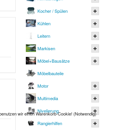
Kocher / Spülen
Kühlen
Leitern
Markisen
Möbel+Bausätze
Möbelbauteile
Motor
Multimedia
Nivelierung
l benutzen wir einen Warenkorb-Cookie! (Notwendig)
Rangierhilfen