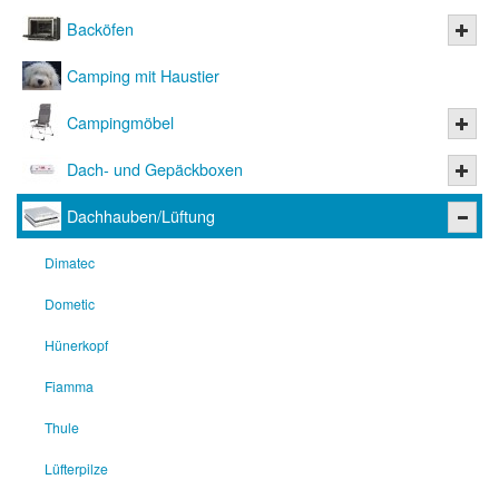
Backöfen
Camping mit Haustier
Campingmöbel
Dach- und Gepäckboxen
Dachhauben/Lüftung
Dimatec
Dometic
Hünerkopf
Fiamma
Thule
Lüfterpilze