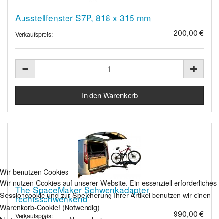
Ausstellfenster S7P, 818 x 315 mm
200,00 €
Verkaufspreis:
Wir benutzen Cookies
Wir nutzen Cookies auf unserer Website. Ein essenziell erforderliches
The SpaceMaker Schwenkadapter
Sessioncookie und zur Speicherung Ihrer Artikel benutzen wir einen
rechtsschwenkend
Warenkorb-Cookie! (Notwendig)
990,00 €
Verkaufspreis: