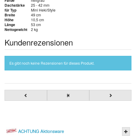
Farbe
hellgrau
Dachstärke
25 - 42 mm
für Typ
Mini Heki/Style
Breite
49 cm
Höhe
10,5 cm
Länge
53 cm
Nettogewicht
2 kg
Kundenrezensionen
Es gibt noch keine Rezensionen für dieses Produkt.
ACHTUNG Aktionsware