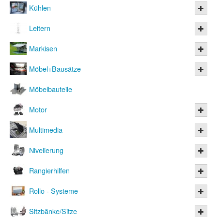
Kühlen
Leitern
Markisen
Möbel+Bausätze
Möbelbauteile
Motor
Multimedia
Nivelierung
Rangierhilfen
Rollo - Systeme
Sitzbänke/Sitze