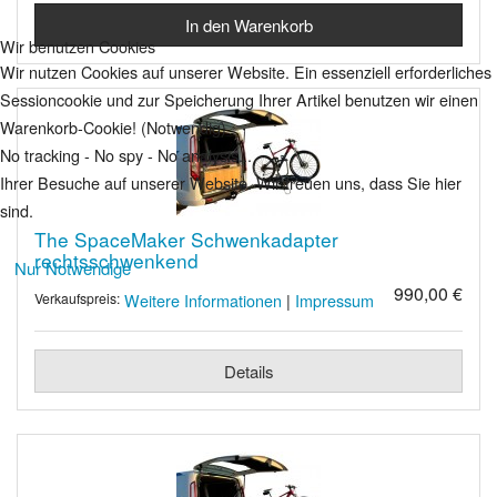
Wir benutzen Cookies
Wir nutzen Cookies auf unserer Website. Ein essenziell erforderliches
Sessioncookie und zur Speicherung Ihrer Artikel benutzen wir einen
Warenkorb-Cookie! (Notwendig)
No tracking - No spy - No analysis...
Ihrer Besuche auf unserer Website. Wir freuen uns, dass Sie hier
sind.
The SpaceMaker Schwenkadapter
rechtsschwenkend
Nur Notwendige
990,00 €
Weitere Informationen
|
Impressum
Verkaufspreis:
Details