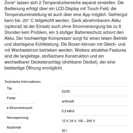
Zone“ lassen sich 2 Temperaturbereiche separat einstellen. Die
Bedienung erfolgt über ein LCD-Display mit Touch-Feld, die
Temperatureinstellung ist auch über eine App möglich. Gefriergut
kann bis -20° C tiefgekühlt werden. Dank abnehmbarem Akku
(optional) ist der Einsatz auch ohne Stromversorgung bis zu 8
Stunden kein Problem, ein 3-stufiger Batterieschutz schont den
Akku. Der hochwertige Kompressor sorgt für einen leisen Betrieb
und überlegene Kühlleistung. Die Boxen können mit Gleich- und
mit Wechselstrom betrieben werden. Weitere attraktive Features
sind die langlebige, stoßsichere Konstruktion und ein
wechselbarer Deckelanschlag (drehbarer Deckel), der eine
beidseitige Öffnung ermöglicht.
Technische Informationen
Typ
DZ35
Farbe
anthrazit
ø Stromverbrauch
0,3 kW/d
Nennspannung
12 V, 24 V, 100 – 240 V
Nutzinhalt
35 l