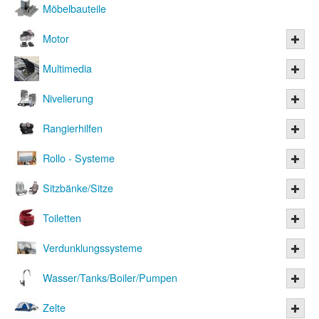
Möbelbauteile
Motor
Multimedia
Nivelierung
Rangierhilfen
Rollo - Systeme
Sitzbänke/Sitze
Toiletten
Verdunklungssysteme
Wasser/Tanks/Boiler/Pumpen
Zelte