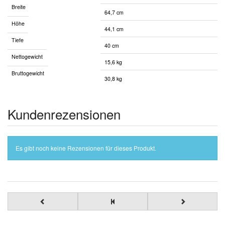
Breite
64,7 cm
Höhe
44,1 cm
Tiefe
40 cm
Nettogewicht
15,6 kg
Bruttogewicht
30,8 kg
Kundenrezensionen
Es gibt noch keine Rezensionen für dieses Produkt.