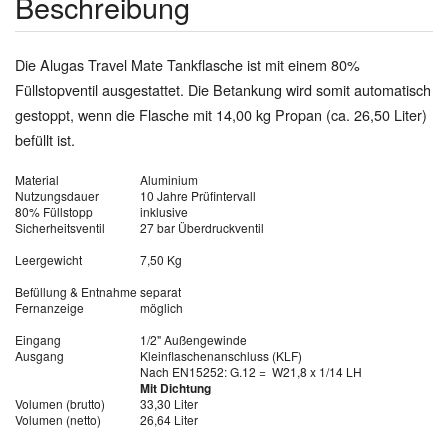
Beschreibung
Die Alugas Travel Mate Tankflasche ist mit einem 80%
Füllstopventil ausgestattet. Die Betankung wird somit automatisch
gestoppt, wenn die Flasche mit 14,00 kg Propan (ca. 26,50 Liter)
befüllt ist.
Material
Aluminium
Nutzungsdauer
10 Jahre Prüfintervall
80% Füllstopp
inklusive
Sicherheitsventil
27 bar Überdruckventil
Leergewicht
7,50 Kg
Befüllung & Entnahme
separat
Fernanzeige
möglich
Eingang
1/2" Außengewinde
Ausgang
Kleinflaschenanschluss (KLF)
Nach EN15252: G.12 = W21,8 x 1/14 LH
Mit Dichtung
Volumen (brutto)
33,30 Liter
Volumen (netto)
26,64 Liter