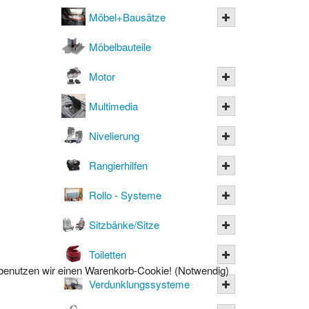
Möbel+Bausätze
Möbelbauteile
Motor
Multimedia
Nivelierung
Rangierhilfen
Rollo - Systeme
Sitzbänke/Sitze
Toiletten
l benutzen wir einen Warenkorb-Cookie! (Notwendig)
Verdunklungssysteme