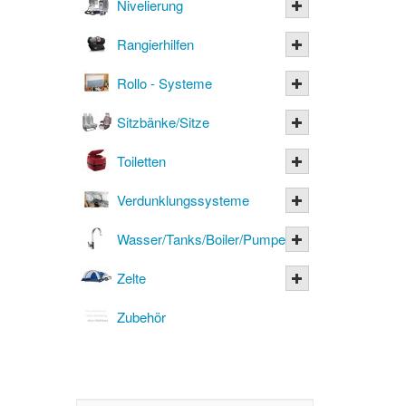
Nivelierung
Rangierhilfen
Rollo - Systeme
Sitzbänke/Sitze
Toiletten
Verdunklungssysteme
Wasser/Tanks/Boiler/Pumpen
Zelte
Zubehör