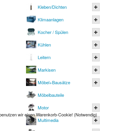
Kleben/Dichten
Klimaanlagen
Kocher / Spülen
Kühlen
Leitern
Markisen
Möbel+Bausätze
Möbelbauteile
Motor
l benutzen wir einen Warenkorb-Cookie! (Notwendig)
Multimedia