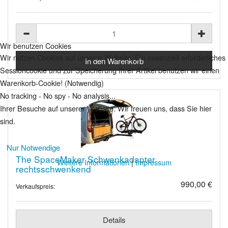
Wir benutzen Cookies
Wir nutzen Cookies auf unserer Website. Ein essenziell erforderliches
Sessioncookie und zur Speicherung Ihrer Artikel benutzen wir einen
Warenkorb-Cookie! (Notwendig)
No tracking - No spy - No analysis...
Ihrer Besuche auf unserer Website. Wir freuen uns, dass Sie hier
sind.
Nur Notwendige
The SpaceMaker Schwenkadapter
Weitere Informationen
|
Impressum
rechtsschwenkend
990,00 €
Verkaufspreis:
Details