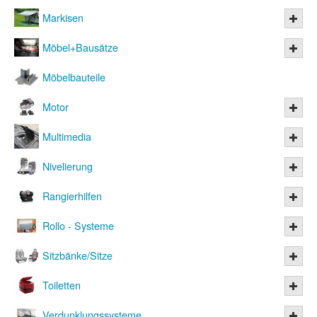
Markisen
Möbel+Bausätze
Möbelbauteile
Motor
Multimedia
Nivelierung
Rangierhilfen
Rollo - Systeme
Sitzbänke/Sitze
Toiletten
Verdunklungssysteme