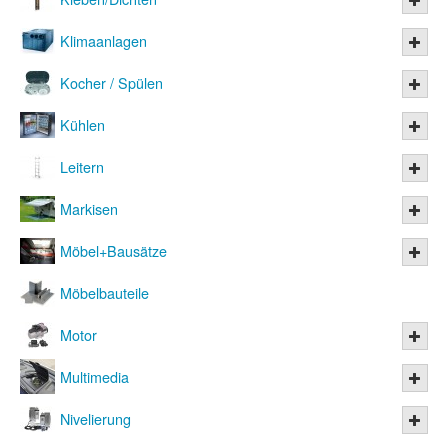
Klimaanlagen
Kocher / Spülen
Kühlen
Leitern
Markisen
Möbel+Bausätze
Möbelbauteile
Motor
Multimedia
Nivelierung