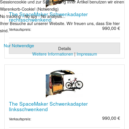
Sessioncookie und zur Speicherung Ihrer Artikel benutzen wir einen
Warenkorb-Cookie! (Notwendig)
The SpaceMaker Schwenkadapter
No tracking - No spy - No analysis...
rechtsschwenkend
Ihrer Besuche auf unserer Website. Wir freuen uns, dass Sie hier
990,00 €
Verkaufspreis:
sind.
Nur Notwendige
Details
Weitere Informationen
|
Impressum
The SpaceMaker Schwenkadapter
linksschwenkend
990,00 €
Verkaufspreis: