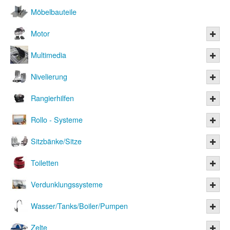
Möbelbauteile
Motor
Multimedia
Nivelierung
Rangierhilfen
Rollo - Systeme
Sitzbänke/Sitze
Toiletten
Verdunklungssysteme
Wasser/Tanks/Boiler/Pumpen
Zelte