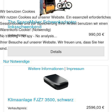
Wir benutzen Cookies
Wir nutzen Cookies auf unserer Website. Ein essenziell erforderliches
The SpaceMaker Schwenkadapter
Sessioncookie und zur Speicherung Ihrer Artikel benutzen wir einen
linksschwenkend
Warenkorb-Cookie! (Notwendig)
990,00 €
Verkaufspreis:
No tracking - No spy - No analysis...
Ihrer Besuche auf unserer Website. Wir freuen uns, dass Sie hier
sind.
Details
Nur Notwendige
Weitere Informationen
|
Impressum
Klimaanlage FJZ7 3500, schwarz
2596,03 €
Verkaufspreis: