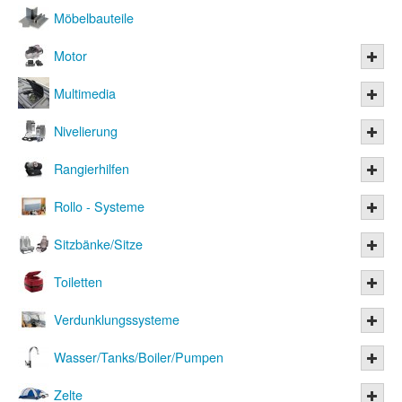
Möbelbauteile
Motor
Multimedia
Nivelierung
Rangierhilfen
Rollo - Systeme
Sitzbänke/Sitze
Toiletten
Verdunklungssysteme
Wasser/Tanks/Boiler/Pumpen
Zelte