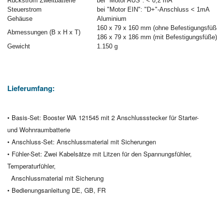
Rückstrom Zweitbatterie
bei "Motor AUS": < 0,2 mA
Steuerstrom
bei "Motor EIN": "D+"-Anschluss < 1mA
Gehäuse
Aluminium
160 x 79 x 160 mm (ohne Befestigungsfüß
Abmessungen (B x H x T)
186 x 79 x 186 mm (mit Befestigungsfüße)
Gewicht
1.150 g
Lieferumfang:
• Basis-Set: Booster WA 121545 mit 2 Anschlussstecker für Starter-
und Wohnraumbatterie
• Anschluss-Set: Anschlussmaterial mit Sicherungen
• Fühler-Set: Zwei Kabelsätze mit Litzen für den Spannungsfühler,
Temperaturfühler,
Anschlussmaterial mit Sicherung
• Bedienungsanleitung DE, GB, FR