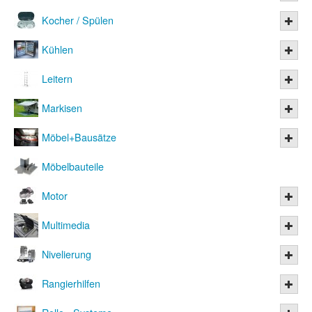
Kocher / Spülen
Kühlen
Leitern
Markisen
Möbel+Bausätze
Möbelbauteile
Motor
Multimedia
Nivelierung
Rangierhilfen