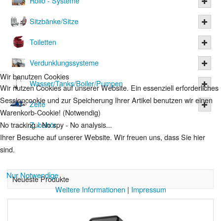
Rollo - Systeme
Sitzbänke/Sitze
Toiletten
Verdunklungssysteme
Wir benutzen Cookies
Wasser/Tanks/Boiler/Pumpen
Wir nutzen Cookies auf unserer Website. Ein essenziell erforderliches
Sessioncookie und zur Speicherung Ihrer Artikel benutzen wir einen
Zelte
Warenkorb-Cookie! (Notwendig)
No tracking - No spy - No analysis...
Zubehör
Ihrer Besuche auf unserer Website. Wir freuen uns, dass Sie hier
sind.
Nur Notwendige
Neueste Produkte
Weitere Informationen
|
Impressum