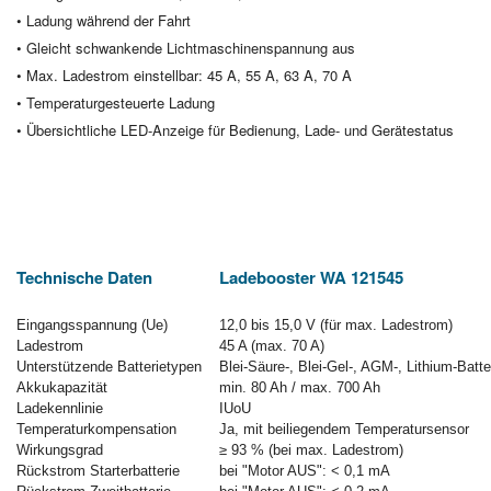
• Ladung während der Fahrt
• Gleicht schwankende Lichtmaschinenspannung aus
• Max. Ladestrom einstellbar: 45 A, 55 A, 63 A, 70 A
• Temperaturgesteuerte Ladung
• Übersichtliche LED-Anzeige für Bedienung, Lade- und Gerätestatus
Technische Daten
Ladebooster WA 121545
Eingangsspannung (Ue)
12,0 bis 15,0 V (für max. Ladestrom)
Ladestrom
45 A (max. 70 A)
Unterstützende Batterietypen
Blei-Säure-, Blei-Gel-, AGM-, Lithium-Batte
Akkukapazität
min. 80 Ah / max. 700 Ah
Ladekennlinie
IUoU
Temperaturkompensation
Ja, mit beiliegendem Temperatursensor
Wirkungsgrad
≥ 93 % (bei max. Ladestrom)
Rückstrom Starterbatterie
bei "Motor AUS": < 0,1 mA