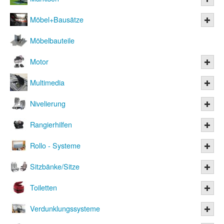
Möbel+Bausätze
Möbelbauteile
Motor
Multimedia
Nivelierung
Rangierhilfen
Rollo - Systeme
Sitzbänke/Sitze
Toiletten
Verdunklungssysteme