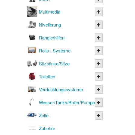
Multimedia
Nivelierung
Rangierhilfen
Rollo - Systeme
Sitzbänke/Sitze
Toiletten
Verdunklungssysteme
Wasser/Tanks/Boiler/Pumpen
Zelte
Zubehör