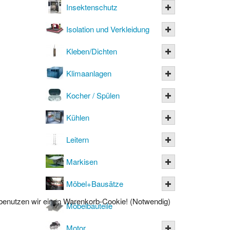
Insektenschutz
Isolation und Verkleidung
Kleben/Dichten
Klimaanlagen
Kocher / Spülen
Kühlen
Leitern
Markisen
Möbel+Bausätze
l benutzen wir einen Warenkorb-Cookie! (Notwendig)
Möbelbauteile
Motor