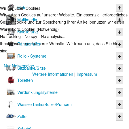
Motor
Wir benutzen Cookies
Wir nutzen Cookies auf unserer Website. Ein essenziell erforderliches
Multimedia
Sessioncookie und zur Speicherung Ihrer Artikel benutzen wir einen
Warenkorb-Cookie! (Notwendig)
Nivelierung
No tracking - No spy - No analysis...
Ihrer Besuche auf unserer Website. Wir freuen uns, dass Sie hier
Rangierhilfen
sind.
Rollo - Systeme
Nur Notwendige
Sitzbänke/Sitze
Weitere Informationen
|
Impressum
Toiletten
Verdunklungssysteme
Wasser/Tanks/Boiler/Pumpen
Zelte
Zubehör