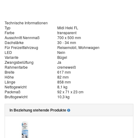
Technische Informationen
Typ
Midi Heki FL
Farbe
transparent
Ausschnitt Nennmaß
700 x 500 mm
Dachstärke
30 - 34 mm
Für Freizeitfahrzeug
Reisemobil, Wohnwagen
LED
Nein
Variante
Bügel
Zwangsbelüftung
Ja
Rahmenfarbe
cremeweiß
Breite
617 mm
Höhe
82 mm
Länge
858 mm
Nettogewicht
8,1 kg
Packmaß
92 x 71 x 23 cm
Bruttogewicht
10,3 kg
In Beziehung stehende Produkte