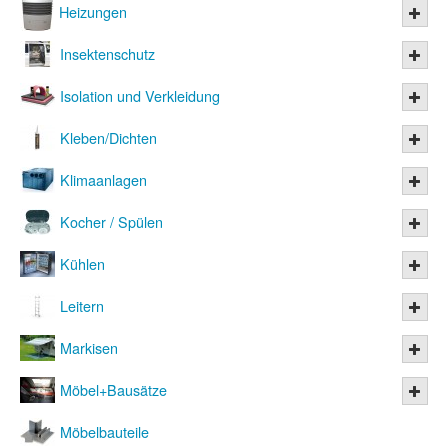
Heizungen
Insektenschutz
Isolation und Verkleidung
Kleben/Dichten
Klimaanlagen
Kocher / Spülen
Kühlen
Leitern
Markisen
Möbel+Bausätze
Möbelbauteile