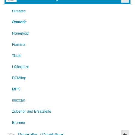
Dimatec
Dometic
Hünerkopf
Fiamma
Thule
Lüfterpilze
REMItop
MPK
maxxair
Zubehör und Ersatzteile
Brunner
Dachreling / Dachträger