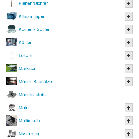
Kleben/Dichten
Klimaanlagen
Kocher / Spülen
Kühlen
Leitern
Markisen
Möbel+Bausätze
Möbelbauteile
Motor
Multimedia
Nivelierung