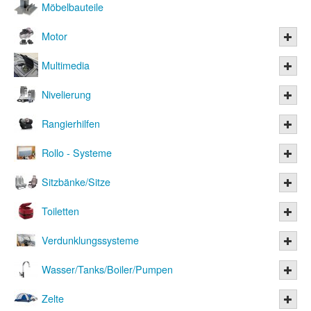
Möbelbauteile
Motor
Multimedia
Nivelierung
Rangierhilfen
Rollo - Systeme
Sitzbänke/Sitze
Toiletten
Verdunklungssysteme
Wasser/Tanks/Boiler/Pumpen
Zelte