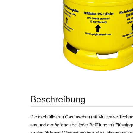
Beschreibung
Die
na
chfü
l
l
b
ar
en Gasflaschen
mit Multivalve-Techn
aus
und
e
r
möglich
en bei jeder
Be
f
ü
llu
n
g
mit
Flüssigg
zu den
übl
iche
n
Mietgasflaschen,
die
t
yp
i
sch
er
w
e
is
e