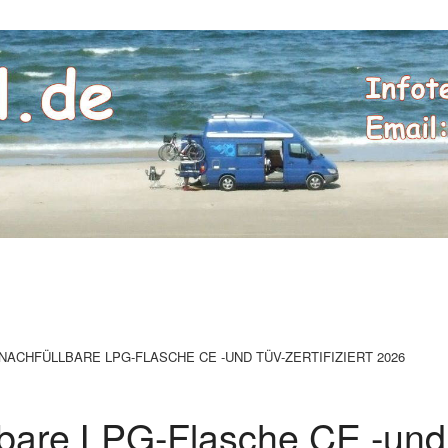
NACHFÜLLBARE LPG-FLASCHE CE -UND TÜV-ZERTIFIZIERT 2026
lbare LPG-Flasche CE -und