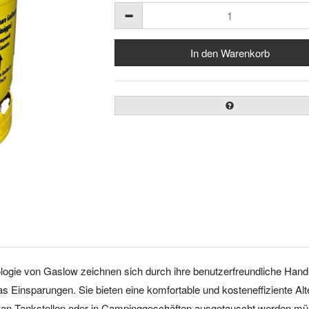
ologie
von Gaslow
ze
i
chn
e
n
si
ch
dur
ch
ih
re
ben
utz
e
rfreu
n
dliche
Hand
as Einsparungen.
Sie
b
i
ete
n eine k
omfor
t
abl
e
und kosteneffiziente
Alt
 an
Ta
n
kst
e
lle
n oder in
C
amp
in
gg
e
schäfte
n a
u
sg
e
ta
u
s
ch
t
werd
en
mü